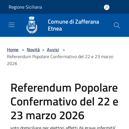
Salta al contenuto principale
Regione Siciliana
Comune di Zafferana
Etnea
Home
>
Novità
>
Avvisi
>
Referendum Popolare Confermativo del 22 e 23 marzo
2026
Referendum Popolare
Confermativo del 22 e
23 marzo 2026
voto domiciliare per elettori affetti da grave infermità’