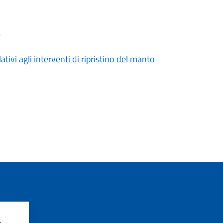
a
tivi agli interventi di ripristino del manto