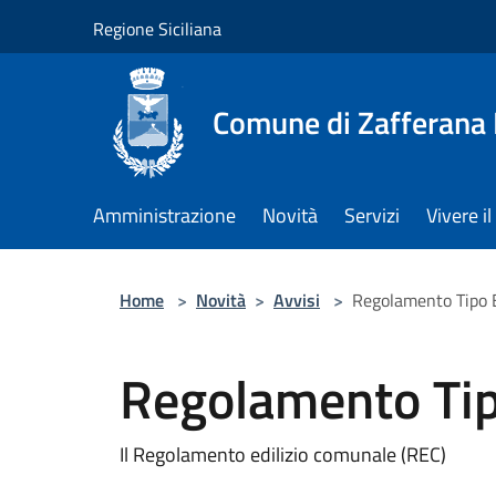
Salta al contenuto principale
Regione Siciliana
Comune di Zafferana
Amministrazione
Novità
Servizi
Vivere 
Home
>
Novità
>
Avvisi
>
Regolamento Tipo E
Regolamento Tipo
Il Regolamento edilizio comunale (REC)