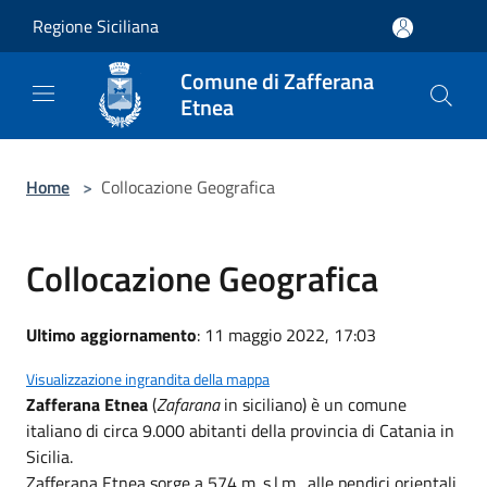
Salta al contenuto principale
Regione Siciliana
Comune di Zafferana
Etnea
Home
>
Collocazione Geografica
Collocazione Geografica
Ultimo aggiornamento
: 11 maggio 2022, 17:03
Visualizzazione ingrandita della mappa
Zafferana Etnea
(
Zafarana
in siciliano) è un comune
italiano di circa 9.000 abitanti della provincia di Catania in
Sicilia.
Zafferana Etnea sorge a 574 m. s.l.m., alle pendici orientali