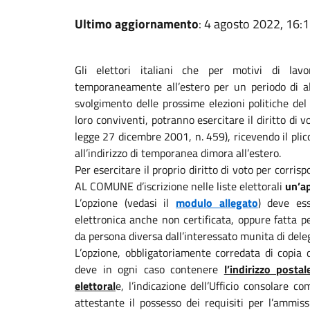
Ultimo aggiornamento
: 4 agosto 2022, 16:
Gli elettori italiani che per motivi di la
temporaneamente all’estero per un periodo di a
svolgimento delle prossime elezioni politiche de
loro conviventi, potranno esercitare il diritto di 
legge 27 dicembre 2001, n. 459), ricevendo il plic
all’indirizzo di temporanea dimora all’estero.
Per esercitare il proprio diritto di voto per corris
AL COMUNE d’iscrizione nelle liste elettorali
un’a
L’opzione (vedasi il
modulo allegato
) deve es
elettronica anche non certificata, oppure fatta
da persona diversa dall’interessato munita di dele
L’opzione, obbligatoriamente corredata di copia d
deve in ogni caso contenere
l’indirizzo posta
elettoral
e, l’indicazione dell’Ufficio consolare c
attestante il possesso dei requisiti per l’ammis