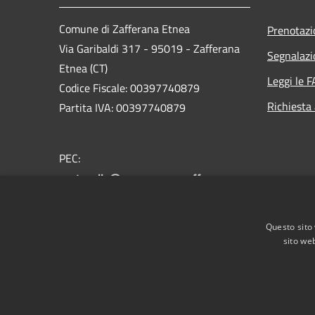
Comune di Zafferana Etnea
Prenotaz
Via Garibaldi 317 - 95019 - Zafferana
Segnalazi
Etnea (CT)
Leggi le 
Codice Fiscale: 00397740879
Richiesta
Partita IVA: 00397740879
PEC:
protocollo@pec.comune.zafferana-
etnea.ct.it
Centralino Unico: +39 095.7081975
Questo sito 
sito web
RSS
Accessibilità
Privacy
Cookie
Mappa de