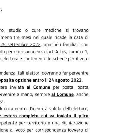
17
voro, studio o cure mediche si trovano
lmeno tre mesi nel quale ricade la data di
l
25 settembre 2022
, nonché i familiari con
voto per corrispondenza (art. 4-bis, comma 1,
o elettorale contenente le schede per il voto
pondenza, tali elettori dovranno far pervenire
pposita opzione
entro il 24 agosto
2022
.
sere inviata
al Comune
per posta, posta
 pervenire a mano, sempre
al Comune
, anche
ga.
i documento d’identità valido dell’elettore,
le estero completo cui va inviato il plico
ompetente per territorio e una dichiarazione
sione al voto per corrispondenza (ovvero di