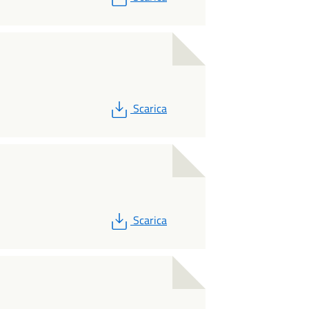
PDF
Scarica
PDF
Scarica