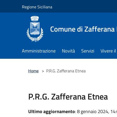
Salta al contenuto principale
Regione Siciliana
Comune di Zafferana
Amministrazione
Novità
Servizi
Vivere 
Home
>
P.R.G. Zafferana Etnea
P.R.G. Zafferana Etnea
Ultimo aggiornamento
: 8 gennaio 2024, 14