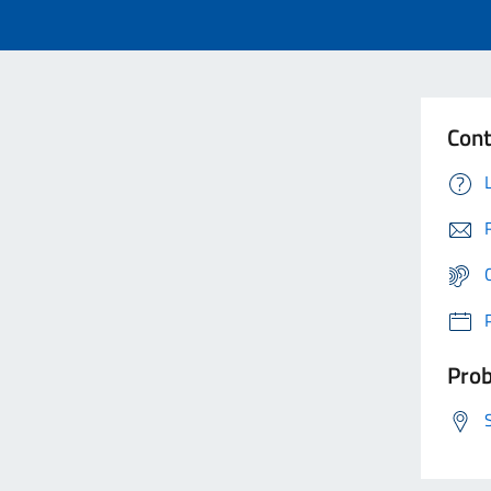
Cont
Prob