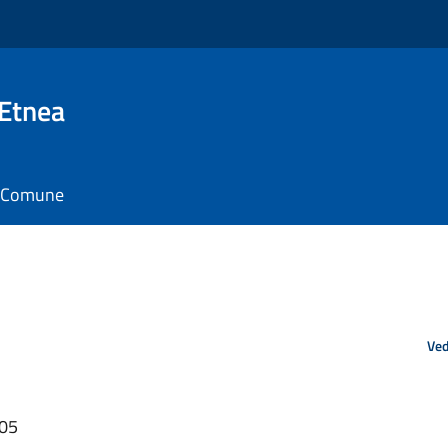
 Etnea
il Comune
Ved
:05