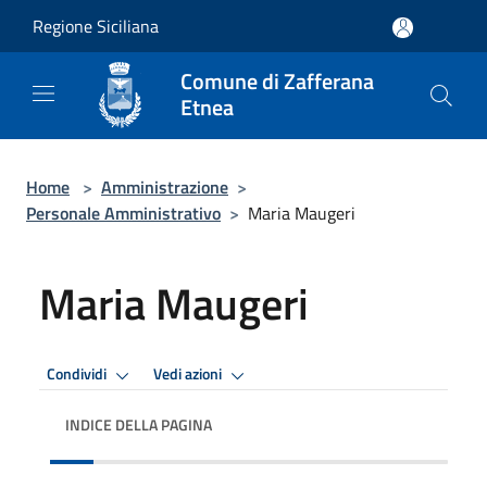
Salta al contenuto principale
Regione Siciliana
Comune di Zafferana
Etnea
Home
>
Amministrazione
>
Personale Amministrativo
>
Maria Maugeri
Maria Maugeri
Condividi
Vedi azioni
INDICE DELLA PAGINA