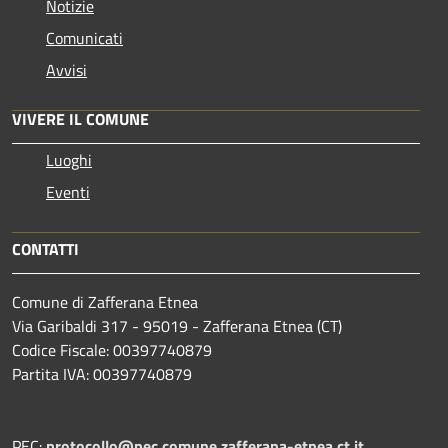
Notizie
Comunicati
Avvisi
VIVERE IL COMUNE
Luoghi
Eventi
CONTATTI
Comune di Zafferana Etnea
Via Garibaldi 317 - 95019 - Zafferana Etnea (CT)
Codice Fiscale: 00397740879
Partita IVA: 00397740879
PEC:
protocollo@pec.comune.zafferana-etnea.ct.it