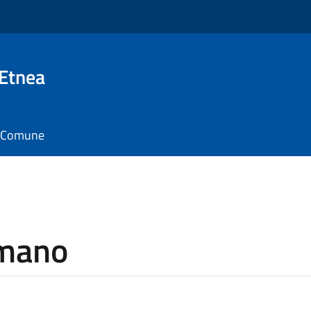
 Etnea
il Comune
omano