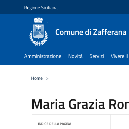
Salta al contenuto principale
Regione Siciliana
Comune di Zafferana
Amministrazione
Novità
Servizi
Vivere 
Home
>
Maria Grazia R
INDICE DELLA PAGINA