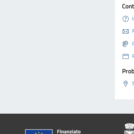
Cont
Prob