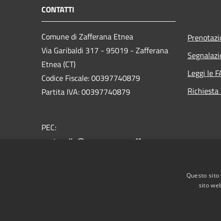
CONTATTI
Comune di Zafferana Etnea
Prenotaz
Via Garibaldi 317 - 95019 - Zafferana
Segnalazi
Etnea (CT)
Leggi le 
Codice Fiscale: 00397740879
Richiesta
Partita IVA: 00397740879
PEC:
protocollo@pec.comune.zafferana-
etnea.ct.it
Centralino Unico: +39 095.7081975
Questo sito 
sito web