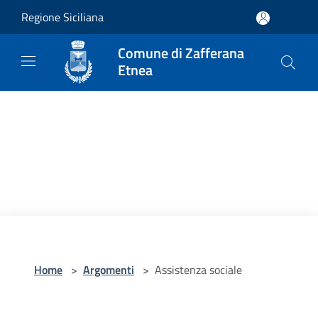
Salta al contenuto principale
Regione Siciliana
Comune di Zafferana
Etnea
Home
>
Argomenti
>
Assistenza sociale