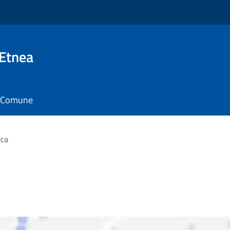
 Etnea
il Comune
eca