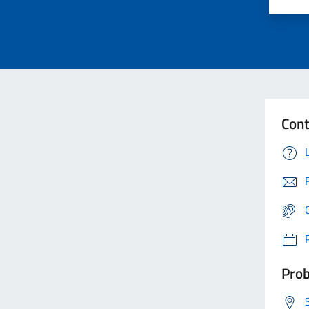
Cont
Prob