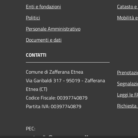
Enti e fondazioni
Catasto e
Politici
Mobilità e
Personale Amministrativo
Documenti e dati
CONTATTI
Comune di Zafferana Etnea
Prenotaz
Via Garibaldi 317 - 95019 - Zafferana
Segnalazi
Etnea (CT)
Leggi le 
Codice Fiscale: 00397740879
Richiesta
Partita IVA: 00397740879
PEC:
protocollo@pec.comune.zafferana-