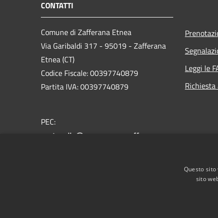
CONTATTI
Comune di Zafferana Etnea
Prenotaz
Via Garibaldi 317 - 95019 - Zafferana
Segnalazi
Etnea (CT)
Leggi le 
Codice Fiscale: 00397740879
Richiesta
Partita IVA: 00397740879
PEC:
protocollo@pec.comune.zafferana-
etnea.ct.it
Centralino Unico: +39 095.7081975
Questo sito 
sito web