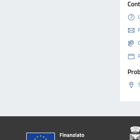
Cont
Prob