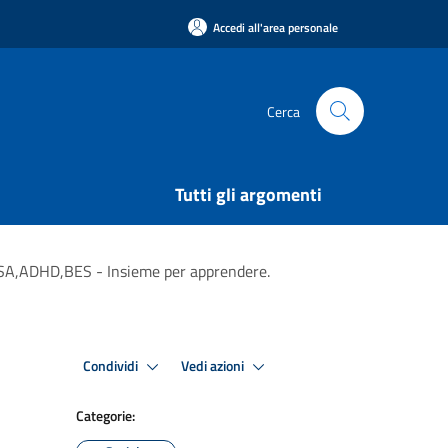
Accedi all'area personale
Cerca
Tutti gli argomenti
ni DSA,ADHD,BES - Insieme per apprendere.
Condividi
Vedi azioni
Categorie: