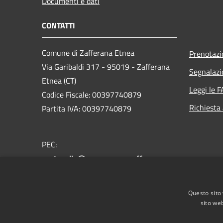
Documenti e dati
CONTATTI
Comune di Zafferana Etnea
Prenotaz
Via Garibaldi 317 - 95019 - Zafferana
Segnalazi
Etnea (CT)
Leggi le 
Codice Fiscale: 00397740879
Richiesta
Partita IVA: 00397740879
PEC:
protocollo@pec.comune.zafferana-
etnea.ct.it
Centralino Unico: +39 095.7081975
Questo sito 
sito web