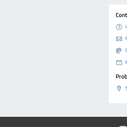
Cont
Prob