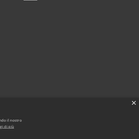
×
ndo il nostro
gi di più