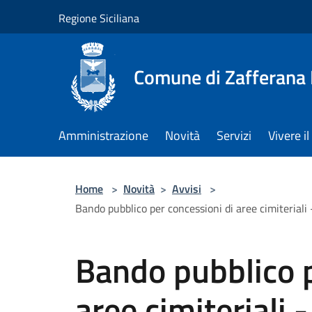
Salta al contenuto principale
Regione Siciliana
Comune di Zafferana
Amministrazione
Novità
Servizi
Vivere 
Home
>
Novità
>
Avvisi
>
Bando pubblico per concessioni di aree cimiteriali
Bando pubblico p
aree cimiteriali 