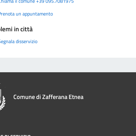
Chiama il comune +39 095.7081975
Prenota un appuntamento
lemi in città
Segnala disservizio
Comune di Zafferana Etnea