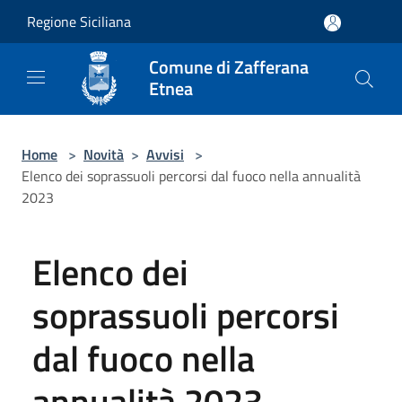
Salta al contenuto principale
Regione Siciliana
Comune di Zafferana
Etnea
Home
>
Novità
>
Avvisi
>
Elenco dei soprassuoli percorsi dal fuoco nella annualità
2023
Elenco dei
soprassuoli percorsi
dal fuoco nella
annualità 2023