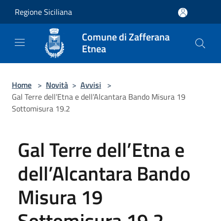
Salta al contenuto principale
Regione Siciliana
Comune di Zafferana
Etnea
Home
>
Novità
>
Avvisi
>
Gal Terre dell’Etna e dell’Alcantara Bando Misura 19
Sottomisura 19.2
Gal Terre dell’Etna e
dell’Alcantara Bando
Misura 19
Sottomisura 19.2