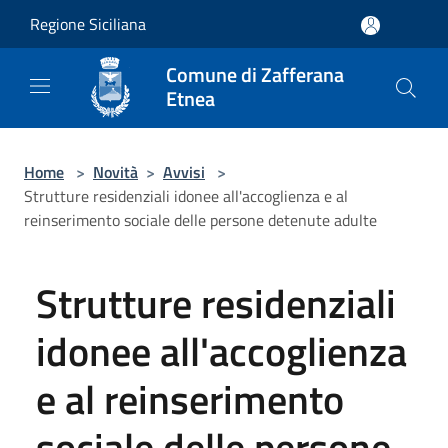
Salta al contenuto principale
Regione Siciliana
Comune di Zafferana
Etnea
Home
>
Novità
>
Avvisi
>
Strutture residenziali idonee all'accoglienza e al
reinserimento sociale delle persone detenute adulte
Strutture residenziali
idonee all'accoglienza
e al reinserimento
sociale delle persone